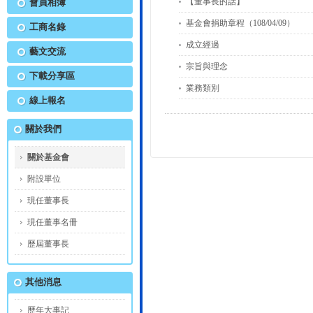
【董事長的話】
會員相簿
基金會捐助章程（108/04/09）
工商名錄
成立經過
藝文交流
宗旨與理念
下載分享區
業務類別
線上報名
關於我們
關於基金會
附設單位
現任董事長
現任董事名冊
歷屆董事長
其他消息
歷年大事記